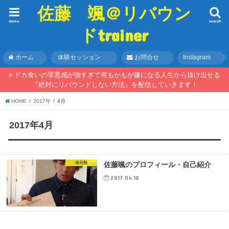
佐藤 颯＠リバウン
menu
search
ドtrainer
ホーム
体験セッション
お問合せ
Instagram
ドカ食いの罪悪感が強すぎて何もかもが嫌になる人生から抜け出せる
『絶対にリバウンドしない方法』を配信していきます！
HOME
2017年
4月
2017年4月
未分類
佐藤颯のプロフィール・自己紹介
2017.04.18