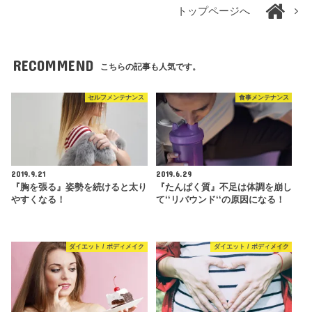
トップページへ
RECOMMEND
こちらの記事も人気です。
セルフメンテナンス
食事メンテナンス
2019.9.21
2019.6.29
『胸を張る』姿勢を続けると太り
『たんぱく質』不足は体調を崩し
やすくなる！
て‘‘リバウンド‘‘の原因になる！
ダイエット / ボディメイク
ダイエット / ボディメイク