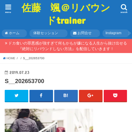
佐藤 颯＠リバウン
menu
search
ドtrainer
ホーム
体験セッション
お問合せ
Instagram
ドカ食いの罪悪感が強すぎて何もかもが嫌になる人生から抜け出せる
『絶対にリバウンドしない方法』を配信していきます！
HOME
S__202653700
2019.07.23
S__202653700