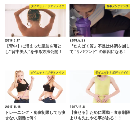
ダイエット / ボディメイク
食事メンテナンス
2019.3.17
2019.6.29
【背中】に溜まった脂肪を落と
『たんぱく質』不足は体調を崩し
し‘‘背中美人‘‘を作る方法公開！
て‘‘リバウンド‘‘の原因になる！
ダイエット / ボディメイク
ダイエット / ボディメイク
2017.11.16
2017.12.8
トレーニング・食事制限しても痩
【痩せる】ために運動・食事制限
せない原因は何？
よりも先にやる事がある！！