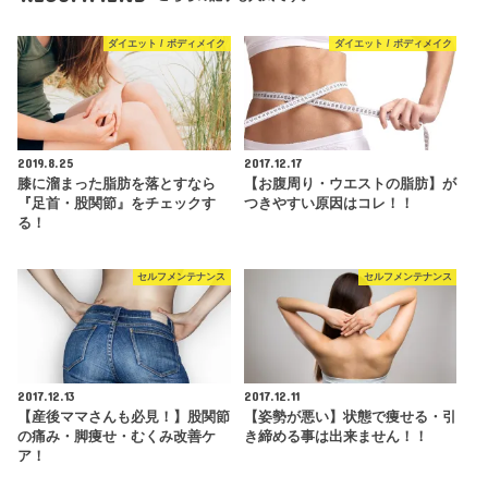
ダイエット / ボディメイク
ダイエット / ボディメイク
2019.8.25
2017.12.17
膝に溜まった脂肪を落とすなら
【お腹周り・ウエストの脂肪】が
『足首・股関節』をチェックす
つきやすい原因はコレ！！
る！
セルフメンテナンス
セルフメンテナンス
2017.12.13
2017.12.11
【産後ママさんも必見！】股関節
【姿勢が悪い】状態で痩せる・引
の痛み・脚痩せ・むくみ改善ケ
き締める事は出来ません！！
ア！