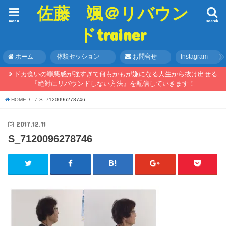
佐藤 颯＠リバウン
menu
search
ドtrainer
ホーム
体験セッション
お問合せ
Instagram
ドカ食いの罪悪感が強すぎて何もかもが嫌になる人生から抜け出せる
『絶対にリバウンドしない方法』を配信していきます！
HOME
S_7120096278746
2017.12.11
S_7120096278746