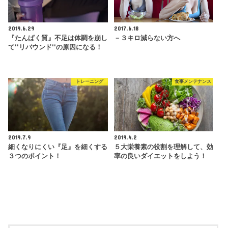
2019.6.29
2017.6.18
『たんぱく質』不足は体調を崩し
－３キロ減らない方へ
て‘‘リバウンド‘‘の原因になる！
トレーニング
食事メンテナンス
2019.7.9
2019.4.2
細くなりにくい『足』を細くする
５大栄養素の役割を理解して、効
３つのポイント！
率の良いダイエットをしよう！