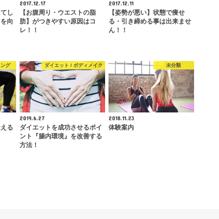
2017.12.17
2017.12.11
してし
【お腹周り・ウエストの脂
【姿勢が悪い】状態で痩せ
目を向
肪】がつきやすい原因はコ
る・引き締める事は出来ませ
レ！！
ん！！
ニング
ダイエット / ボディメイク
未分類
2019.6.27
2018.11.23
鍛える
ダイエットを成功させるポイ
体験案内
ント『腸内環境』を改善する
方法！