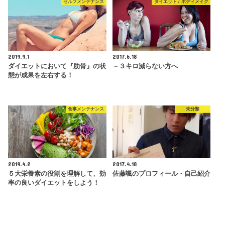
セルフメンテナンス
ダイエット / ボディメイク
2019.9.1
2017.6.18
ダイエットにおいて『肋骨』の状
－３キロ減らない方へ
態が成果を左右する！
食事メンテナンス
未分類
2019.4.2
2017.4.18
５大栄養素の役割を理解して、効
佐藤颯のプロフィール・自己紹介
率の良いダイエットをしよう！