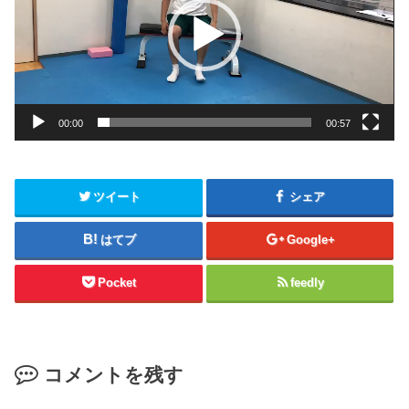
レ
ー
ヤ
ー
00:00
00:57
ツイート
シェア
はてブ
Google+
Pocket
feedly
コメントを残す