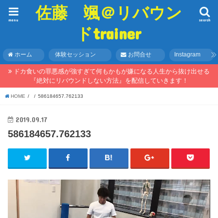
佐藤 颯＠リバウン
menu
search
ドtrainer
ホーム
体験セッション
お問合せ
Instagram
ドカ食いの罪悪感が強すぎて何もかもが嫌になる人生から抜け出せる
『絶対にリバウンドしない方法』を配信していきます！
HOME
586184657.762133
2019.09.17
586184657.762133
動
画
プ