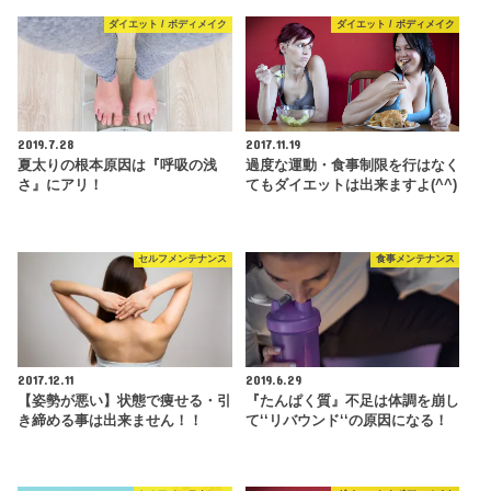
ダイエット / ボディメイク
ダイエット / ボディメイク
2019.7.28
2017.11.19
夏太りの根本原因は『呼吸の浅
過度な運動・食事制限を行はなく
さ』にアリ！
てもダイエットは出来ますよ(^^)
セルフメンテナンス
食事メンテナンス
2017.12.11
2019.6.29
【姿勢が悪い】状態で痩せる・引
『たんぱく質』不足は体調を崩し
き締める事は出来ません！！
て‘‘リバウンド‘‘の原因になる！