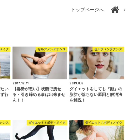
トップページへ
ィメイク
セルフメンテナンス
セルフメンテナンス
2017.12.11
2019.8.6
げたい
【姿勢が悪い】状態で痩せ
ダイエットをしても『顔』の
必ず行
る・引き締める事は出来ませ
脂肪が落ちない原因と解消法
ん！！
を解説！
ナンス
ダイエット / ボディメイク
ダイエット / ボディメイク