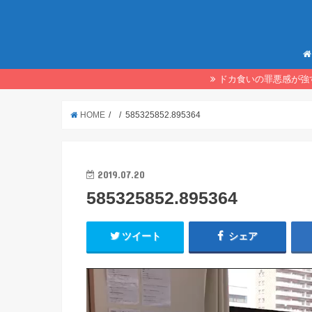
ドカ食いの罪悪感が強
HOME
585325852.895364
2019.07.20
585325852.895364
ツイート
シェア
動
画
プ