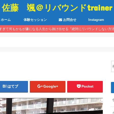
佐藤 颯＠リバウンドtrainer
ホーム
体験セッション
お問合せ
Instagram
すぎて何もかもが嫌になる人生から抜け出せる『絶対にリバウンドしない方
はてブ
Google+
Pocket