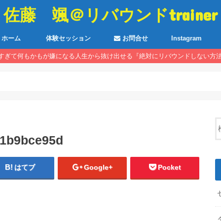
佐藤 颯＠リバウンドtrainer
ホーム
体験セッション
お問合せ
Instagram
すぎて何もかもが嫌になる人生から抜け出せる『絶対にリバウンドしない方
21b9bce95d
はてブ
Google+
Pocket