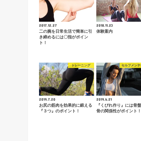
2017.12.27
2018.11.23
二の腕を日常生活で簡単に引
体験案内
き締めるには〇指がポイン
ト！
トレーニング
セルフメンテ
2019.7.20
2019.6.21
お尻の筋肉を効果的に鍛える
『くびれ作り』には骨
『３つ』のポイント！
骨の関係性がポイント