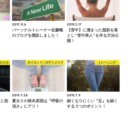
2017.11.6
2019.3.17
パーソナルトレーナー佐藤颯
【背中】に溜まった脂肪を落
のブログを開設しました！
とし‘‘背中美人‘‘を作る方法公
開！
ナンス
ダイエット / ボディメイク
トレーニング
2019.7.28
2019.7.9
盤と肋
夏太りの根本原因は『呼吸の
細くなりにくい『足』を細く
！
浅さ』にアリ！
する３つのポイント！