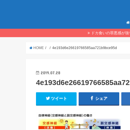
ドカ食いの罪悪感が強
HOME
4e193d6e26619766585aa721b9bce95d
2019.07.28
4e193d6e26619766585aa7
ツイート
シェア