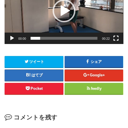
レ
ー
ヤ
ー
00:00
00:22
ツイート
シェア
はてブ
Google+
Pocket
feedly
コメントを残す