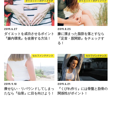
ダイエット / ボディメイク
ダイエット / ボディメイク
2019.6.27
2019.8.25
ダイエットを成功させるポイント
膝に溜まった脂肪を落とすなら
『腸内環境』を改善する方法！
『足首・股関節』をチェックす
る！
セルフメンテナンス
セルフメンテナンス
2019.9.10
2019.6.21
痩せない・リバウンドしてしまっ
『くびれ作り』には骨盤と肋骨の
たなら『仙骨』に目を向けよう！
関係性がポイント！