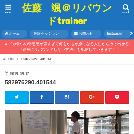
佐藤 颯＠リバウン
menu
search
ドtrainer
ホーム
体験セッション
お問合せ
Instagram
ドカ食いの罪悪感が強すぎて何もかもが嫌になる人生から抜け出せる
『絶対にリバウンドしない方法』を配信していきます！
HOME
582976290.401544
2019.09.17
582976290.401544
動
画
プ